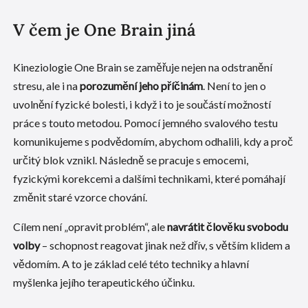
V čem je One Brain jiná
Kineziologie One Brain se zaměřuje nejen na odstranění
stresu, ale i na
porozumění jeho příčinám
. Není to jen o
uvolnění fyzické bolesti, i když i to je součástí možností
práce s touto metodou. Pomocí jemného svalového testu
komunikujeme s podvědomím, abychom odhalili, kdy a proč
určitý blok vznikl. Následně se pracuje s emocemi,
fyzickými korekcemi a dalšími technikami, které pomáhají
změnit staré vzorce chování.
Cílem není „opravit problém“, ale
navrátit člověku svobodu
volby
– schopnost reagovat jinak než dřív, s větším klidem a
vědomím. A to je základ celé této techniky a hlavní
myšlenka jejího terapeutického účinku.