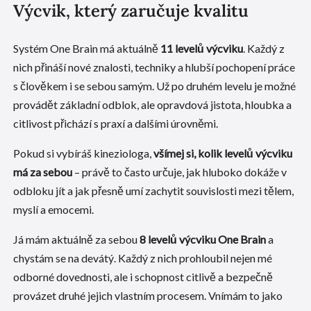
Výcvik, který zaručuje kvalitu
Systém One Brain má aktuálně
11 levelů výcviku
. Každý z
nich přináší nové znalosti, techniky a hlubší pochopení práce
s člověkem i se sebou samým. Už po druhém levelu je možné
provádět základní odblok, ale opravdová jistota, hloubka a
citlivost přichází s praxí a dalšími úrovněmi.
Pokud si vybíráš kineziologa,
všímej si, kolik levelů výcviku
má za sebou
– právě to často určuje, jak hluboko dokáže v
odbloku jít a jak přesně umí zachytit souvislosti mezi tělem,
myslí a emocemi.
Já mám aktuálně za sebou
8 levelů výcviku One Brain
a
chystám se na devátý. Každý z nich prohloubil nejen mé
odborné dovednosti, ale i schopnost citlivě a bezpečně
provázet druhé jejich vlastním procesem. Vnímám to jako