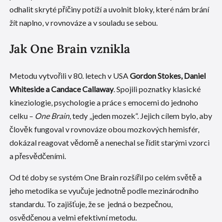
odhalit skryté příčiny potíží a uvolnit bloky, které nám brání
žít naplno, v rovnováze a v souladu se sebou.
Jak One Brain vznikla
Metodu vytvořili v 80. letech v USA
Gordon Stokes, Daniel
Whiteside a Candace Callaway
. Spojili poznatky klasické
kineziologie, psychologie a práce s emocemi do jednoho
celku –
One Brain
, tedy „jeden mozek“. Jejich cílem bylo, aby
člověk fungoval v rovnováze obou mozkových hemisfér,
dokázal reagovat vědomě a nenechal se řídit starými vzorci
a přesvědčeními.
Od té doby se systém One Brain rozšířil po celém světě a
jeho metodika se vyučuje jednotně podle mezinárodního
standardu. To zajišťuje, že se jedná o bezpečnou,
osvědčenou a velmi efektivní metodu.