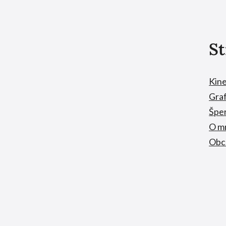
S
Kine
Graf
Špe
O m
Obc