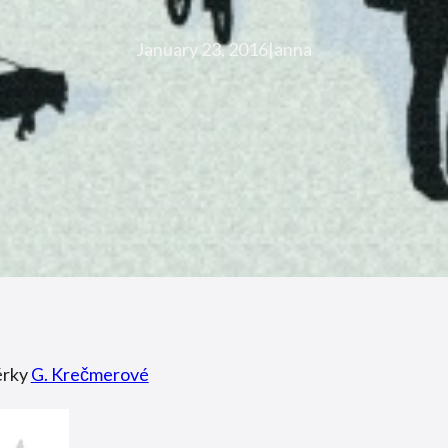
January 23, 2016
|
anna
érky
G. Krečmerové