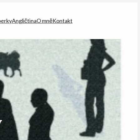
perky
Angličtina
O mně
Kontakt
y