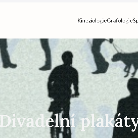
Kineziologie
Grafologie
Š
Divadelní plakát